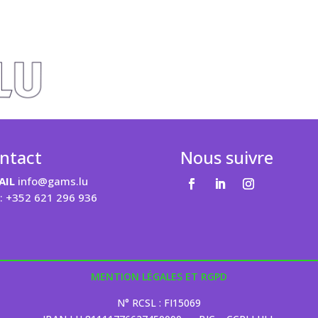
ntact
Nous suivre
AIL
info@gams.lu
: +352 621 296 936
MENTION LÉGALES ET RGPD
N° RCSL : FI15069